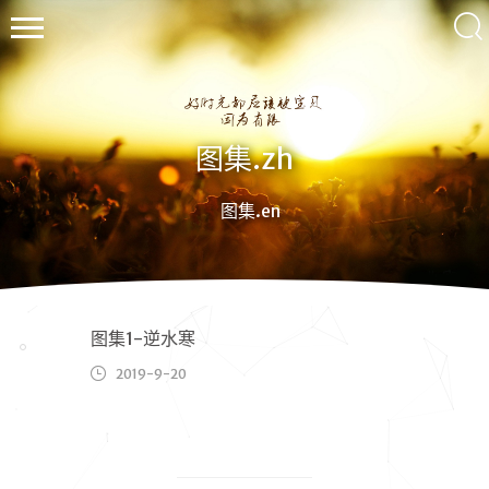
图集.zh
ル
图集.en
ー・
ワ
ン
wallleap
图集1-逆水寒
2019-9-20
首页
归档