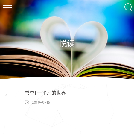
悦读
ル
ー・
ワ
ン
wallleap
书单1--平凡的世界
2019-9-15
首页
归档