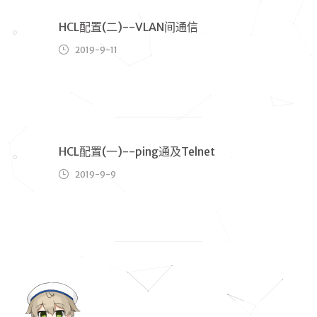
编程
HCL配置(二)--VLAN间通信
网络
2019-9-11
资源
充电
笔记
转载
HCL配置(一)--ping通及Telnet
清单
2019-9-9
书单
影视
歌单
图集
标签
分类