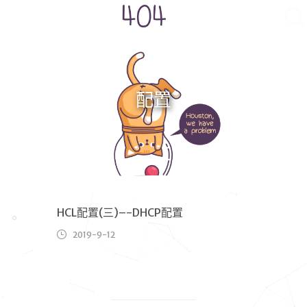
配置
ル
ー・
ワ
ン
wallleap
HCL配置(三)–-DHCP配置
2019-9-12
首页
归档