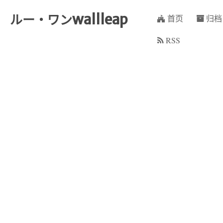
wallleap
ルー・ワン
首页
归档
RSS