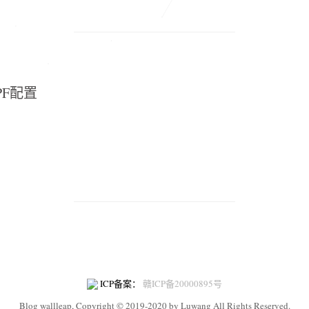
PF配置
ICP备案：
赣ICP备20000895号
Blog wallleap
, Copyright © 2019-2020 by Luwang All Rights Reserved.