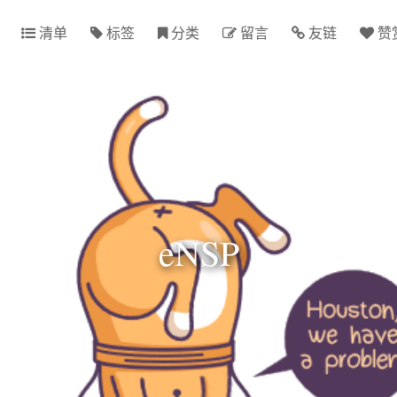
清单
标签
分类
留言
友链
赞
eNSP