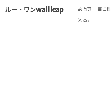
wallleap
ルー・ワン
首页
归档
RSS