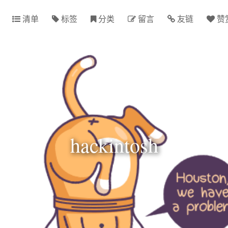
清单
标签
分类
留言
友链
赞
hackintosh