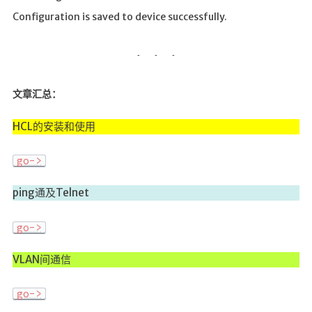
Configuration is saved to device successfully.
文章汇总：
HCL的安装和使用
go->
ping通及Telnet
go->
VLAN间通信
go->