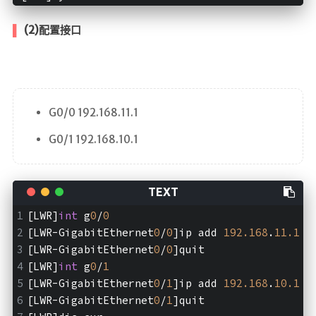
(2)配置接口
G0/0 192.168.11.1
G0/1 192.168.10.1
[LWR]
int
 g
0
/
0
[LWR-GigabitEthernet
0
/
0
]ip add 
192.168
.
11.1
2
[LWR-GigabitEthernet
0
/
0
]quit
[LWR]
int
 g
0
/
1
[LWR-GigabitEthernet
0
/
1
]ip add 
192.168
.
10.1
2
[LWR-GigabitEthernet
0
/
1
]quit