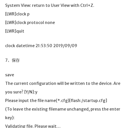
System View: return to User View with Ctrl+Z.
[LWR]clock p
[LWR]clock protocol none
[LWR]quit
clock datetime 21:53:50 2019/09/09
7、保存
save
The current configuration will be written to the device. Are
you sure? [Y/N]:y
Please input the file name(*.cfg)[flash:/startup.cfg]
(To leave the existing filename unchanged, press the enter
key):
Validating file. Please wait…