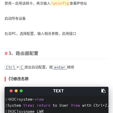
ipconfig
禁用－启用该网卡，再次输入
查看IP地址
启动所有设备
右击PC，选择配置，输入相关参数，启用接口
3、路由器配置
+
退出自动配置，按
继续
Ctrl
C
enter
(1)修改名称
<H3C>system-
view
System 
View
: 
return
 to User 
View
 with Ctrl+Z.
[H3C]sysname LWR