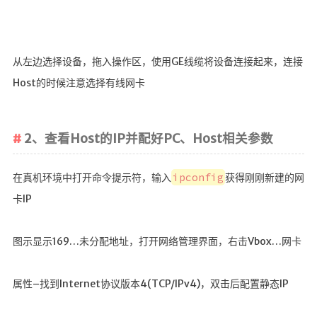
留言
友链
从左边选择设备，拖入操作区，使用GE线缆将设备连接起来，连接
赞赏
Host的时候注意选择有线网卡
关于
我？
2、查看Host的IP并配好PC、Host相关参数
主题
博客
ipconfig
在真机环境中打开命令提示符，输入
获得刚刚新建的网
卡IP
RSS
©
图示显示169…未分配地址，打开网络管理界面，右击Vbox…网卡
2019-
2020
wallleap
属性–找到Internet协议版本4(TCP/IPv4)，双击后配置静态IP