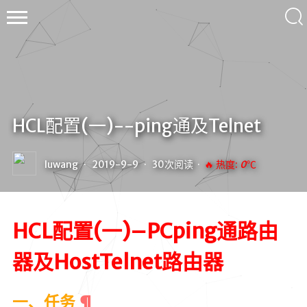
ル
HCL配置(一)--ping通及Telnet
ー・
ワ
ン
luwang
·
2019-9-9
·
30
次阅读 ·
🔥 热度:
0
℃
wallleap
HCL配置(一)–PCping通路由
器及HostTelnet路由器
首页
归档
一、任务