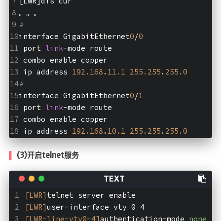
[LWR]dis cur
。。。
#
interface GigabitEthernet
0
/
0
 port 
link
-mode route
 combo enable copper
 ip address 
192.168
.
11.1
255.255
.
255.0
#
interface GigabitEthernet
0
/
1
 port 
link
-mode route
 combo enable copper
 ip address 
192.168
.
10.1
255.255
.
255.0
(3)开启telnet服务
[LWR]
telnet server enable
[LWR]
user-interface vty 0 4
[LWR-line-vty0-4]
authentication-mode 
none