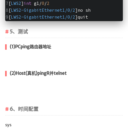
[
LWS2
]
int
 g1/
0
/
2
[
LWS2-GigabitEthernet1/0/2
]no sh
[
LWS2-GigabitEthernet1/0/2
]quit
5、测试
(1)PCping路由器地址
(2)Host(真机)pingR并telnet
6、时间配置
sys