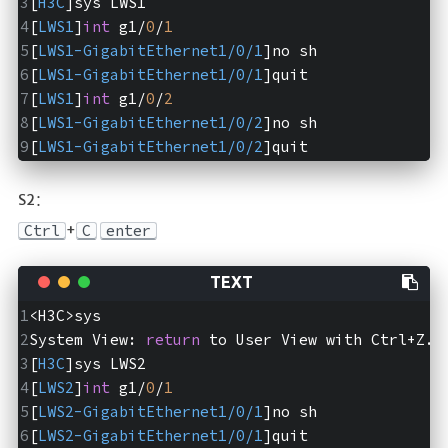
[
H3C
]sys LWS1
[
LWS1
]
int
 g1/
0
/
1
[
LWS1-GigabitEthernet1/0/1
]no sh
[
LWS1-GigabitEthernet1/0/1
]quit
[
LWS1
]
int
 g1/
0
/
2
[
LWS1-GigabitEthernet1/0/2
]no sh
[
LWS1-GigabitEthernet1/0/2
]quit
S2：
+
Ctrl
C
enter
<H3C>sys
System View: 
return
 to User View with Ctrl+Z.
[
H3C
]sys LWS2
[
LWS2
]
int
 g1/
0
/
1
[
LWS2-GigabitEthernet1/0/1
]no sh
[
LWS2-GigabitEthernet1/0/1
]quit