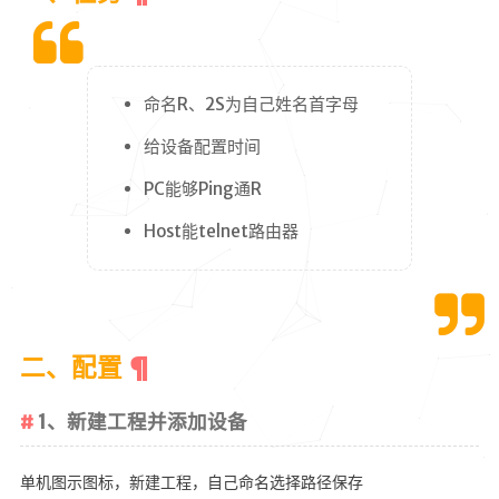
编程
网络
资源
命名R、2S为自己姓名首字母
充电
给设备配置时间
笔记
PC能够Ping通R
转载
Host能telnet路由器
清单
书单
影视
二、配置
歌单
图集
1、新建工程并添加设备
标签
单机图示图标，新建工程，自己命名选择路径保存
分类